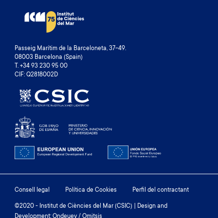
Passeig Marítim de la Barceloneta, 37-49.
08003 Barcelona (Spain)
T. +34 93 230 95 00
CIF: Q2818002D
Footer
Consell legal
Política de Cookies
Perfil del contractant
menu
©2020 - Institut de Ciències del Mar (CSIC) | Design and
Development: Ondeuev / Omitsis