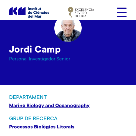
V
é
s
a
l
c
Jordi Camp
o
n
Personal Investigador Senior
t
i
n
g
u
DEPARTAMENT
t
Marine Biology and Oceanography
GRUP DE RECERCA
Processos Biològics Litorals