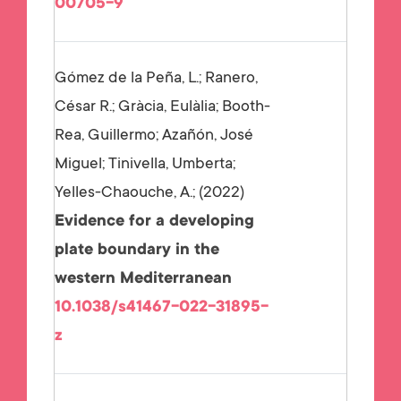
00705-9
Gómez de la Peña, L.; Ranero,
César R.; Gràcia, Eulàlia; Booth-
Rea, Guillermo; Azañón, José
Miguel; Tinivella, Umberta;
Yelles-Chaouche, A.;
2022
Evidence for a developing
plate boundary in the
western Mediterranean
10.1038/s41467-022-31895-
z