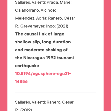
Sallarès, Valentí; Prada, Manel;
Calahorrano, Alcinoe;
Meléndez, Adrià; Ranero, César
R.; Grevemeyer, Ingo;
2021
The causal link of large
shallow slip, long duration
and moderate shaking of
the Nicaragua 1992 tsunami
earthquake
10.5194/egusphere-egu21-
14856
Sallarès, Valentí; Ranero, César
R.;
2019