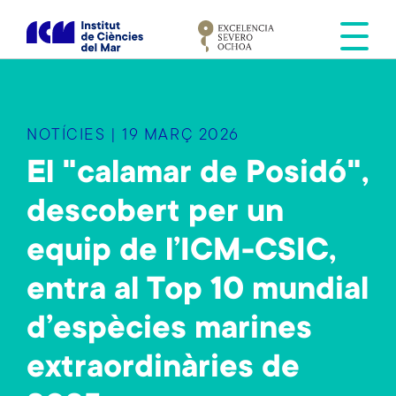
V
é
s
a
l
c
NOTÍCIES | 19 MARÇ 2026
o
n
El "calamar de Posidó",
t
descobert per un
i
n
equip de l’ICM-CSIC,
g
u
entra al Top 10 mundial
t
d’espècies marines
extraordinàries de