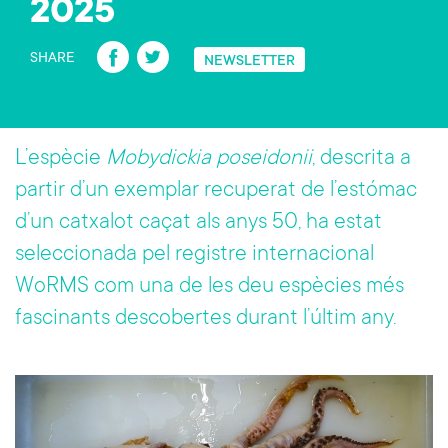
2025
Fa
T
SHARE
NEWSLETTER
ce
wi
b
tt
o
er
L’espècie
Mobydickia poseidonii
, descrita a
ok
partir d’un exemplar recuperat de l’estómac
d’un catxalot caçat als anys 50, ha estat
seleccionada pel registre internacional
WoRMS com una de les deu espècies més
fascinants descobertes durant l’últim any.