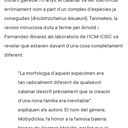
Durant gairebé 70 anys, el calamar va ser identificat
erròniament com a part d’un complex d’espècies ja
conegudes (
Ancistrocheirus lesueurii
). Tanmateix, la
revisió minuciosa duta a terme per Arnold i
Fernández-Álvarez als laboratoris de l’ICM-CSIC va
revelar que estaven davant d’una cosa completament
diferent.
"La morfologia d’aquest espècimen era
tan radicalment diferent de qualsevol
calamar descrit prèviament que la creació
d’una nova família era inevitable",
expliquen els autors. El nom del gènere,
Mobydickia, fa honor a la famosa balena