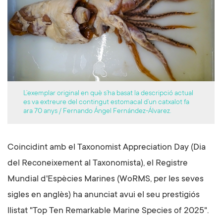
L’exemplar original en què s’ha basat la descripció actual
es va extreure del contingut estomacal d’un catxalot fa
ara 70 anys / Fernando Ángel Fernández-Álvarez.
Coincidint amb el Taxonomist Appreciation Day (Dia
del Reconeixement al Taxonomista), el Registre
Mundial d'Espècies Marines (WoRMS, per les seves
sigles en anglès) ha anunciat avui el seu prestigiós
llistat "Top Ten Remarkable Marine Species of 2025".