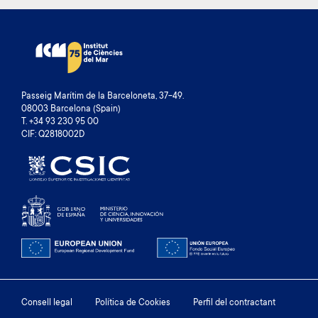
Passeig Marítim de la Barceloneta, 37-49.
08003 Barcelona (Spain)
T. +34 93 230 95 00
CIF: Q2818002D
Footer
Consell legal
Política de Cookies
Perfil del contractant