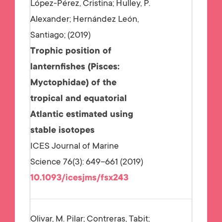
López-Pérez, Cristina; Hulley, P.
Alexander; Hernández León,
Santiago;
2019
Trophic position of
lanternfishes (Pisces:
Myctophidae) of the
tropical and equatorial
Atlantic estimated using
stable isotopes
ICES Journal of Marine
Science 76(3): 649–661 (2019)
10.1093/icesjms/fsx243
Olivar, M. Pilar; Contreras, Tabit;