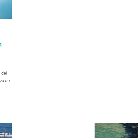
n
 del
iva de