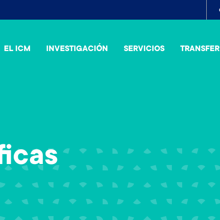
To
me
EL ICM
INVESTIGACIÓN
SERVICIOS
TRANSFER
ficas