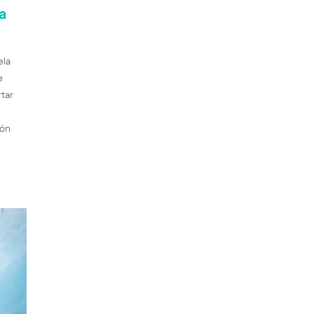
a
ela
e
tar
ión