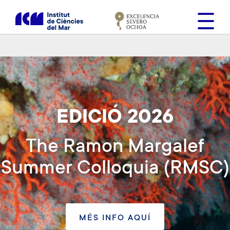
V
é
s
a
l
c
o
n
t
EDICIÓ 2026
i
n
The Ramon Margalef
g
u
Summer Colloquia (RMSC)
t
MÉS INFO AQUÍ